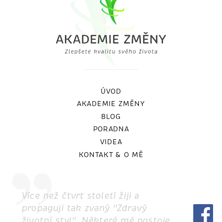
ÚVOD
AKADEMIE ZMĚNY
BLOG
PORADNA
VIDEA
KONTAKT & O MĚ
Více než čtvrt století žiji a
propaguji tak zvaný "Zdravý
životní styl". Některé mé postoje